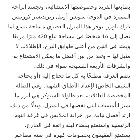
بطابعها الفريد وخصوصيتها الاستثنائية، وتجسد الراحة
المميزة في الدوحة سويس أوتيل ريزيدنسز كورنيش
بارك تاورز. يوفر هذا المنزل العصري مساحة تتسع لما
يصل إلى 16 شخصًا في مساحة تبلغ 420 مترًا مربعًا
ويمتد في اثنين من أعلى طوابق البرج. الإطلالات لا
مثيل لها – وتعد من بين أفضل ما يمكن الاستمتاع به،
والشرفات الأربعة الفسيحة سواء في ذلك.
تضم الغرفة مطبخًا به كل ما تحتاج إليه (أو يحتاجه
الشيف الخاص) لإعداد الأطباق الشهية. وفي الصالة
المخصصة للعائلات، تعد طاولة السنوكر هي أبرز ما
يميز الأمسيات التي تقضيها في المنزل. وبدلًا من ذلك،
ارتدِ أفضل ثيابك من خزانة الملابس في غرفة النوم
الرئيسية واستمتع بقضاء ليلة رائعة في الخارج.
يستمتع المقيمون بخصومات كبيرة في ستة مطاعم